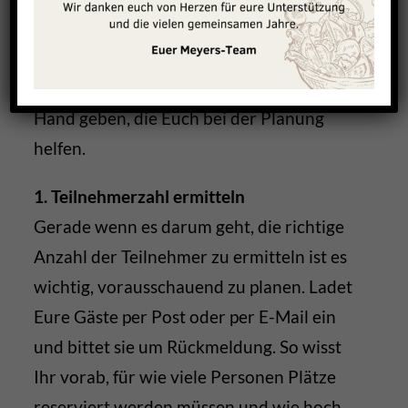
Unternehmen, Eure Familie oder Euren
Verein ein voller Erfolg wird, möchte Euch
unser Team in Bonn einige Tipps an die
Hand geben, die Euch bei der Planung
helfen.
1. Teilnehmerzahl ermitteln
Gerade wenn es darum geht, die richtige
Anzahl der Teilnehmer zu ermitteln ist es
wichtig, vorausschauend zu planen. Ladet
Eure Gäste per Post oder per E-Mail ein
und bittet sie um Rückmeldung. So wisst
Ihr vorab, für wie viele Personen Plätze
reserviert werden müssen und wie hoch